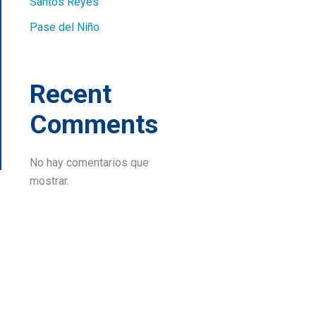
Santos Reyes
Pase del Niño
Recent
Comments
No hay comentarios que
mostrar.