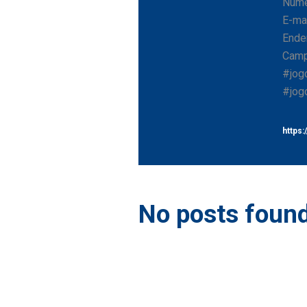
Núme
E-ma
Ender
Camp
#jog
#jogo
https:
No posts foun