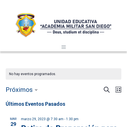
No hay eventos programados.
BUSCAR
Nave
Na
Próximos
LI
de
Selecciona
de
Últimos Eventos Pasados
la
vi
búsq
fecha.
de
MAR
marzo 29, 2023 @ 7:30 am
-
1:30 pm
29