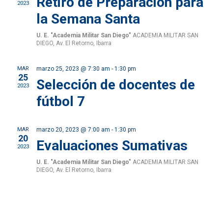
y
Retiro de Preparación para
Ev
2023
la Semana Santa
vista
U. E. "Academia Militar San Diego"
ACADEMIA MILITAR SAN
de
DIEGO, Av. El Retorno, Ibarra
Even
MAR
marzo 25, 2023 @ 7:30 am
-
1:30 pm
25
Selección de docentes de
2023
fútbol 7
MAR
marzo 20, 2023 @ 7:00 am
-
1:30 pm
20
Evaluaciones Sumativas
2023
U. E. "Academia Militar San Diego"
ACADEMIA MILITAR SAN
DIEGO, Av. El Retorno, Ibarra