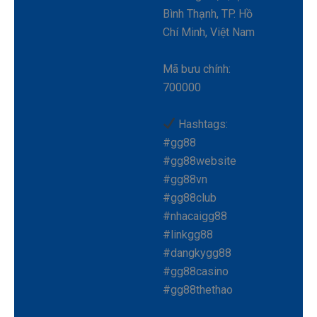
Bình Thạnh, TP. Hồ
Chí Minh, Việt Nam
Mã bưu chính:
700000
Hashtags:
#gg88
#gg88website
#gg88vn
#gg88club
#nhacaigg88
#linkgg88
#dangkygg88
#gg88casino
#gg88thethao