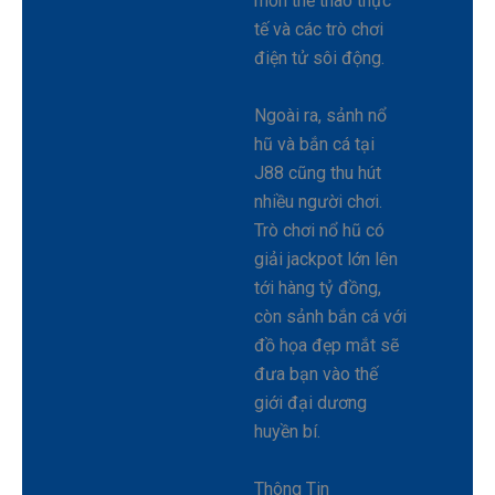
môn thể thao thực
tế và các trò chơi
điện tử sôi động.
Ngoài ra, sảnh nổ
hũ và bắn cá tại
J88 cũng thu hút
nhiều người chơi.
Trò chơi nổ hũ có
giải jackpot lớn lên
tới hàng tỷ đồng,
còn sảnh bắn cá với
đồ họa đẹp mắt sẽ
đưa bạn vào thế
giới đại dương
huyền bí.
Thông Tin