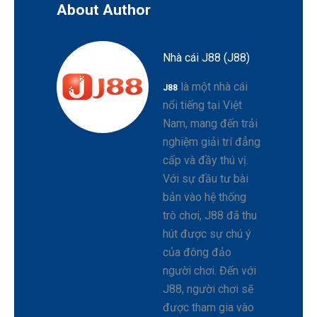
About Author
Nhà cái J88 (J88)
là một nhà cái
J88
nổi tiếng tại Việt
Nam, mang đến trải
nghiệm giải trí đẳng
cấp và đầy thú vị.
Với sự đầu tư bài
bản vào hệ thống
trò chơi, J88 đã thu
hút được sự chú ý
của đông đảo
người chơi. Đến với
J88, người chơi sẽ
được tham gia vào