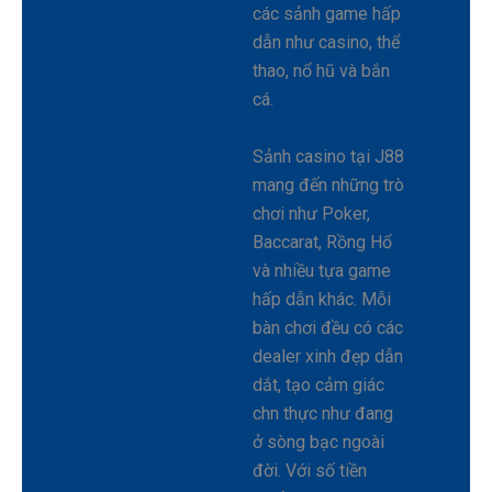
các sảnh game hấp
dẫn như casino, thể
thao, nổ hũ và bắn
cá.
Sảnh casino tại J88
mang đến những trò
chơi như Poker,
Baccarat, Rồng Hổ
và nhiều tựa game
hấp dẫn khác. Mỗi
bàn chơi đều có các
dealer xinh đẹp dẫn
dắt, tạo cảm giác
chn thực như đang
ở sòng bạc ngoài
đời. Với số tiền