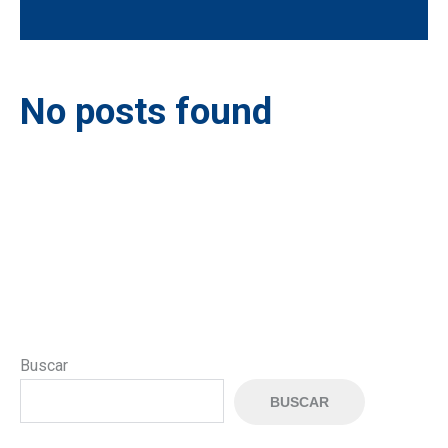
No posts found
Buscar
BUSCAR