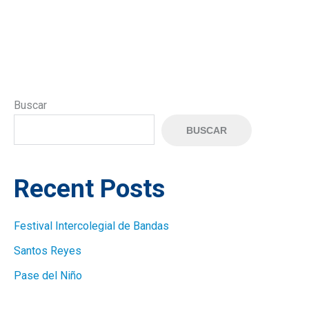
Buscar
BUSCAR
Recent Posts
Festival Intercolegial de Bandas
Santos Reyes
Pase del Niño