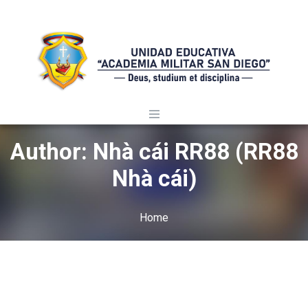
Author:
Nhà cái RR88
(RR88
Nhà cái)
Home