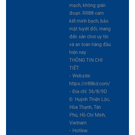
mạch, không gián
đoạn. RR88 cam
kết minh bạch, bảo
mật tuyệt đối, mang
đến sân chơi uy tín
và an toàn hàng đầu
hiện nay.
THÔNG TIN CHI
TIẾT:
- Website:
https://rr88kd.com/
- Địa chỉ: 36/8/9D
Đ. Huỳnh Thiện Lộc,
Hòa Thạnh, Tân
Phú, Hồ Chí Minh,
Vietnam
- Hotline: