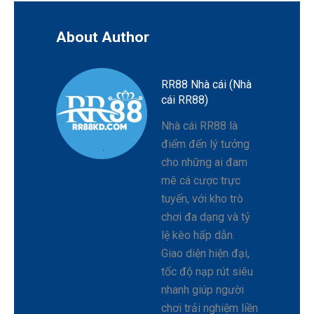
About Author
RR88 Nhà cái (Nhà
cái RR88)
Nhà cái RR88 là
điểm đến lý tưởng
cho những ai đam
mê cá cược trực
tuyến, với kho trò
chơi đa dạng và tỷ
lệ kèo hấp dẫn.
Giao diện hiện đại,
tốc độ nạp rút siêu
nhanh giúp người
chơi trải nghiệm liền