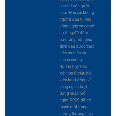
cho tất cả người
chơi. Nhà cái không
ngừng đầu tư vào
công nghệ và cơ sở
hạ tầng để đảm
bảo rằng mỗi giao
dịch đều được thực
hiện an toàn và
nhanh chóng.
độ Tín Cậy Cao
Với hơn 6 triệu hội
viên hoạt động và
hàng nghìn lượt
đăng nhập mỗi
ngày, RR99 đã trở
thành một trong
những thương hiệu