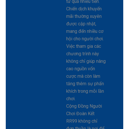
tư quá nhiều tiền.
Chiến dịch khuyến
mãi thường xuyên
được cập nhật,
mang đến nhiều cơ
hội cho người chơi.
Việc tham gia các
chương trình này
không chỉ giúp nâng
cao nguồn vốn
cược mà còn làm
tăng thêm sự phấn
khích trong mỗi lần
chơi.
Cộng Đồng Người
Chơi Đoàn Kết
RR99 không chỉ
đơn thuần là nơi để