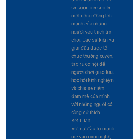
cá cược mà còn là
một cộng đồng lớn
mạnh của những
người yêu thích trò
chơi. Các sự kiện và
giải đấu được tổ
chức thường xuyên,
tạo ra cơ hội để
người chơi giao lưu,
học hỏi kinh nghiệm
và chia sẻ niềm
đam mê của mình
với những người có
cùng sở thích.
Kết Luận
Với sự đầu tư mạnh
mẽ vào công nghệ,