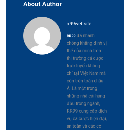
About Author
rr99website
đã nhanh
RR99
chóng khẳng định vị
thế của mình trên
thị trường cá cược
trực tuyến không
chỉ tại Việt Nam mà
còn trên toàn châu
Á. Là một trong
những nhà cái hàng
đầu trong ngành,
RR99 cung cấp dịch
vụ cá cược hiện đại,
an toàn và các cơ