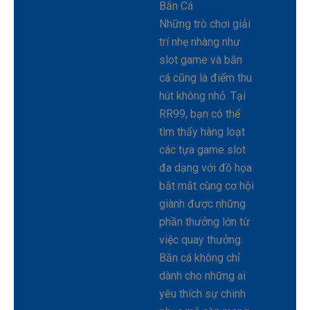
Bắn Cá
Những trò chơi giải
trí nhẹ nhàng như
slot game và bắn
cá cũng là điểm thu
hút không nhỏ. Tại
RR99, bạn có thể
tìm thấy hàng loạt
các tựa game slot
đa dạng với đồ họa
bắt mắt cùng cơ hội
giành được những
phần thưởng lớn từ
việc quay thưởng.
Bắn cá không chỉ
dành cho những ai
yêu thích sự chinh