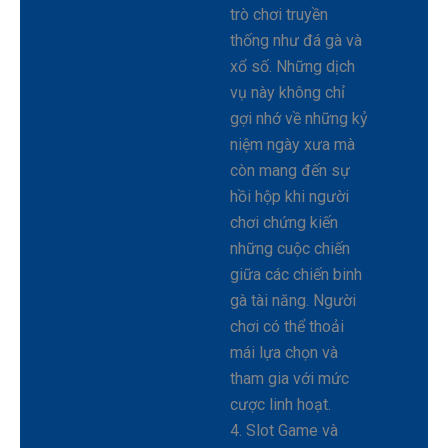
trò chơi truyền
thống như đá gà và
xổ số. Những dịch
vụ này không chỉ
gợi nhớ về những kỷ
niệm ngày xưa mà
còn mang đến sự
hồi hộp khi người
chơi chứng kiến
những cuộc chiến
giữa các chiến binh
gà tài năng. Người
chơi có thể thoải
mái lựa chọn và
tham gia với mức
cược linh hoạt.
4. Slot Game và