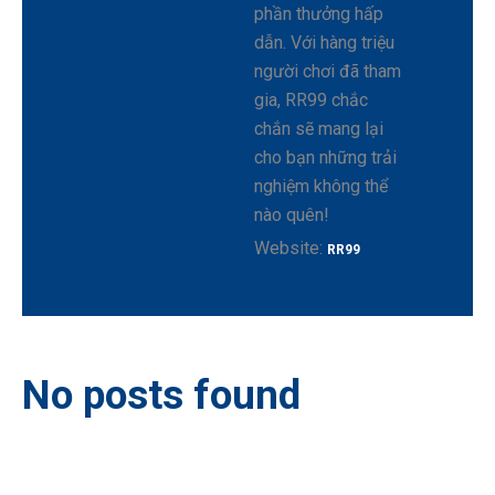
phần thưởng hấp
dẫn. Với hàng triệu
người chơi đã tham
gia, RR99 chắc
chắn sẽ mang lại
cho bạn những trải
nghiệm không thể
nào quên!
Website:
RR99
No posts found