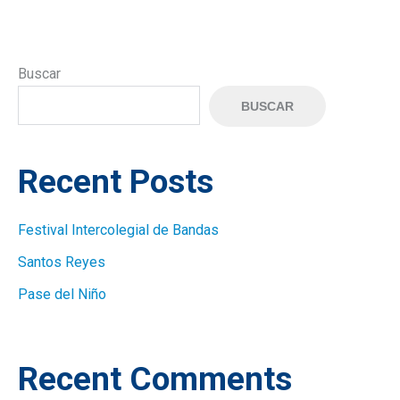
Buscar
BUSCAR
Recent Posts
Festival Intercolegial de Bandas
Santos Reyes
Pase del Niño
Recent Comments