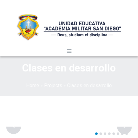
Clases en desarrollo
Home
»
Projects
»
Clases en desarrollo