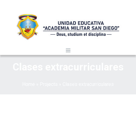
Clases extracurriculares
Home
»
Projects
»
Clases extracurriculares